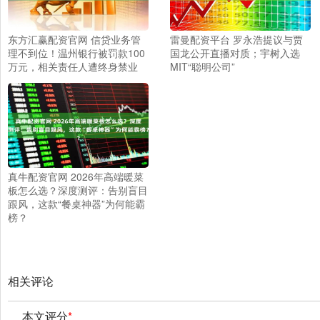
东方汇赢配资官网 信贷业务管
雷曼配资平台 罗永浩提议与贾
理不到位！温州银行被罚款100
国龙公开直播对质；宇树入选
万元，相关责任人遭终身禁业
MIT“聪明公司”
真牛配资官网 2026年高端暖菜
板怎么选？深度测评：告别盲目
跟风，这款“餐桌神器”为何能霸
榜？
相关评论
本文评分
*