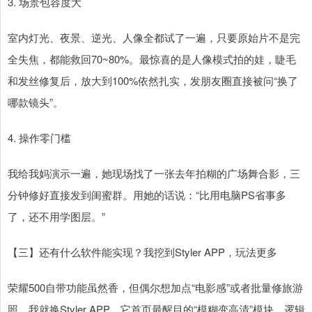
3. 场景包容度大
室内灯光、夜景、逆光、人像全都试了一遍，只要原始片不是完
全失焦，都能救回70~80%。最惊喜的是人像模式拍的娃，睫毛
和发丝修复后，放大到100%依然扎实，发朋友圈直接被问“换了
哪款镜头”。
4. 操作零门槛
我给我妈演示一遍，她现场找了一张去年拍糊的广场舞合影，三
分钟修好直接发到闺蜜群。用她的话说：“比用电脑PS省事多
了，还不用学图层。”
【三】还有什么软件能实现？我挖到Styler APP，玩法更多
荣耀500自带功能虽然香，但偶尔想加点“电影感”或者批量修旅游
照，我就换Styler APP。它首页最醒目的“模糊变高清”模块，逻辑