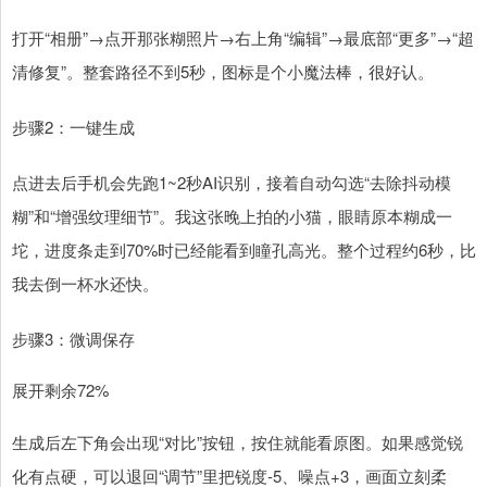
打开“相册”→点开那张糊照片→右上角“编辑”→最底部“更多”→“超
清修复”。整套路径不到5秒，图标是个小魔法棒，很好认。
步骤2：一键生成
点进去后手机会先跑1~2秒AI识别，接着自动勾选“去除抖动模
糊”和“增强纹理细节”。我这张晚上拍的小猫，眼睛原本糊成一
坨，进度条走到70%时已经能看到瞳孔高光。整个过程约6秒，比
我去倒一杯水还快。
步骤3：微调保存
展开剩余72%
生成后左下角会出现“对比”按钮，按住就能看原图。如果感觉锐
化有点硬，可以退回“调节”里把锐度-5、噪点+3，画面立刻柔