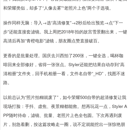
和荣耀类似，却多了“人像去雾”“老照片上色”两个子选项。
操作同样无脑：导入→选“高清修复”→2秒后给出预览→点“下一
步”还能直接套滤镜。我上周把2018年拍的故宫雪景翻出来，一键
高清后再加“青橙电影”滤镜，朋友圈点赞直接破百。
更香的是批量处理。国庆去川西拍了200张，一键全选，喝杯咖
啡回来全部修好，省得一张张点。Styler还能把结果自动存到“高
清相册”文件夹，回手机相册一看，文件名自带“_HD”，找图不迷
路。
以前总认为“照片拍糊就废了”，如今荣耀500自带的超清修复让我
现场打脸：手抖、虚焦、夜景糊都能救。想再玩花一点，Styler A
PP随时待命，滤镜、批量、老照片上色全包圆。下次再遇到废
片，别急着删，按这篇攻略走一圈，说不定就能挖出一张惊艳朋