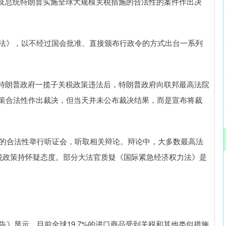
及总统特朗普实施全球大规模关税措施的合法性的案件作出决
力法》，以不经过国会批准、直接颁布行政令的方式出台一系列
特朗普政府一揽子关税政策违法后，特朗普政府向联邦最高法院
政策合法性作出裁决，但当天并未公布裁决结果，而是宣布将裁
政策的合法性举行听证会，听取相关辩论。辩论中，大多数最高法
关税政策持怀疑态度。部分大法官质疑《国际紧急经济权力法》是
报告》显示，目前全球19.7%的进口商品受到关税和其他类似措施