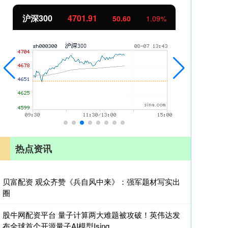
沪深300
4701.91
北
50.60
1.09%
热点资讯
贝富配资 观众齐赞《兵自风中来》：强军题材写实出
圈
股牛网配资平台 量子计算两大难题被攻破！英伟达发
布全球首个开源量子AI模型Ising