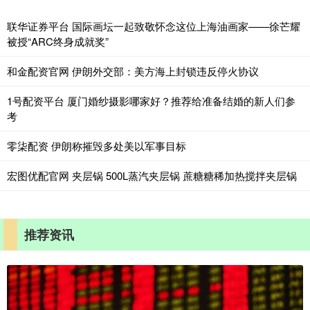
联华证券平台 国际画坛一起致敬怀念这位上海油画家——徐芒耀
被授“ARC终身成就奖”
和金配资官网 伊朗外交部：美方海上封锁违反停火协议
1号配资平台 厦门婚纱摄影哪家好？推荐给准备结婚的新人们参
考
零柒配资 伊朗称摧毁多处美以军事目标
宏图优配官网 夹层锅 500L蒸汽夹层锅 蔗糖糖稀加热搅拌夹层锅
推荐资讯