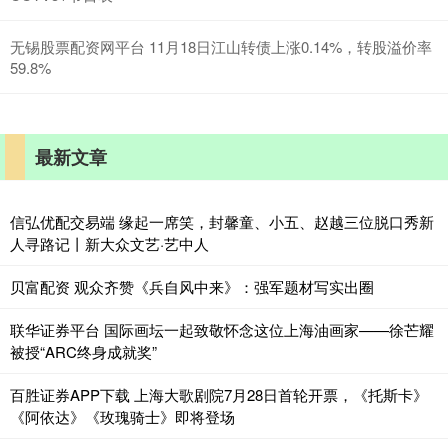
无锡股票配资网平台 11月18日江山转债上涨0.14%，转股溢价率
59.8%
最新文章
信弘优配交易端 缘起一席笑，封馨童、小五、赵越三位脱口秀新
人寻路记丨新大众文艺·艺中人
贝富配资 观众齐赞《兵自风中来》：强军题材写实出圈
联华证券平台 国际画坛一起致敬怀念这位上海油画家——徐芒耀
被授“ARC终身成就奖”
百胜证券APP下载 上海大歌剧院7月28日首轮开票，《托斯卡》
《阿依达》《玫瑰骑士》即将登场