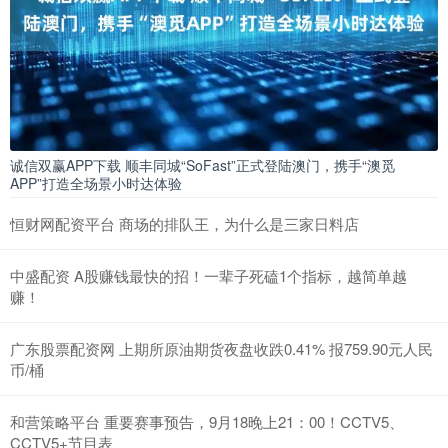
诚信双赢APP下载 顺丰同城“SoFast”正式登陆澳门，携手“澳觅
APP”打造全场景小时达体验
恒财网配资平台 商场的排队王，为什么是三家日料店
中盛配资 A股赚钱最快的招！一辈子死磕1个指标，越简单越
赚！
广东股票配资网 上期所原油期货夜盘收跌0.41% 报759.90元人民
币/桶
和营策略平台 重要赛事预告，9月18晚上21：00！CCTV5、
CCTV5+节目表