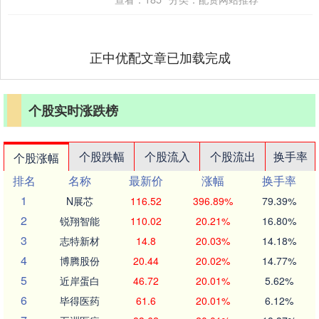
作....
正中优配文章已加载完成
个股实时涨跌榜
个股跌幅
个股流入
个股流出
换手率
个股涨幅
排名
名称
最新价
涨幅
换手率
1
N展芯
116.52
396.89%
79.39%
2
锐翔智能
110.02
20.21%
16.80%
3
志特新材
14.8
20.03%
14.18%
4
博腾股份
20.44
20.02%
14.77%
5
近岸蛋白
46.72
20.01%
5.62%
6
毕得医药
61.6
20.01%
6.12%