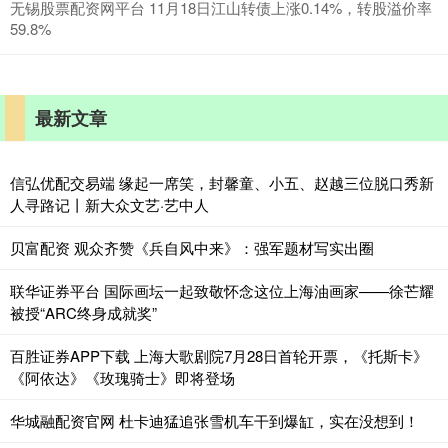
无锡股票配资网平台 11月18日江山转债上涨0.14%，转股溢价率
59.8%
最新文章
信弘优配交易端 缘起一席笑，封馨童、小五、赵越三位脱口秀新
人寻路记丨新大众文艺·艺中人
贝富配资 观众齐赞《兵自风中来》：强军题材写实出圈
联华证券平台 国际画坛一起致敬怀念这位上海油画家——徐芒耀
被授“ARC终身成就奖”
百胜证券APP下载 上海大歌剧院7月28日首轮开票，《托斯卡》
《阿依达》《玫瑰骑士》即将登场
华城融配资官网 杜卡迪猛追张雪机车干到爆缸，实在没想到！